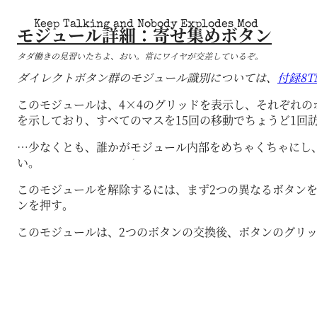
Keep Talking and Nobody Explodes Mod
モジュール詳細：寄せ集めボタン
タダ働きの見習いたちよ、おい。常にワイヤが交差しているぞ。
ダイレクトボタン群のモジュール識別については、
付録8T
このモジュールは、4×4のグリッドを表示し、それぞれ
を示しており、すべてのマスを15回の移動でちょうど1回
…少なくとも、誰かがモジュール内部をめちゃくちゃにし
い。
このモジュールを解除するには、まず2つの異なるボタンを
ンを押す。
このモジュールは、2つのボタンの交換後、ボタンのグリ