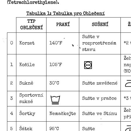
(Tetrachlorethylene).
Tabulka 1: Tabulka pro Oblečení
TYP
PRANÍ
SUŠENÍ
Ž
OBLEČENÍ
Sušte v
0
Korzet
140°F
rozprostřeném
*2 
stavu
Že
1
Košile
105°F
na
(NO
2
Sukně
30°C
Sušte zavěšené
Sportovní
3
Sušte v pračce
*3 
sukně
Že
4
Šortky
Nemačkejte
Sušte ve Stínu
při
5
Šátek
95°C
Sušte