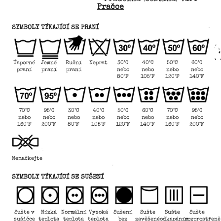
Pračce
SYMBOLY TÝKAJÍCÍ SE PRANÍ
Úsporné
Jemné
Ruční
Neprat
30°C
40°C
50°C
60°C
praní
praní
praní
nebo
nebo
nebo
nebo
80°F
105°F
120°F
140°F
70°C
95°C
30°C
40°C
50°C
60°C
70°C
95°C
nebo
nebo
nebo
nebo
nebo
nebo
nebo
nebo
160°F
200°F
80°F
105°F
120°F
140°F
160°F
200°F
Nemačkejte
SYMBOLY TÝKAJÍCÍ SE SUŠENÍ
Sušte v
Nízká
Normální
Vysoká
Sušení
Sušte
Sušte
Sušte
sušičce
teplota
teplota
teplota
bez
zavěšené
odkapáním
rozprostřeně