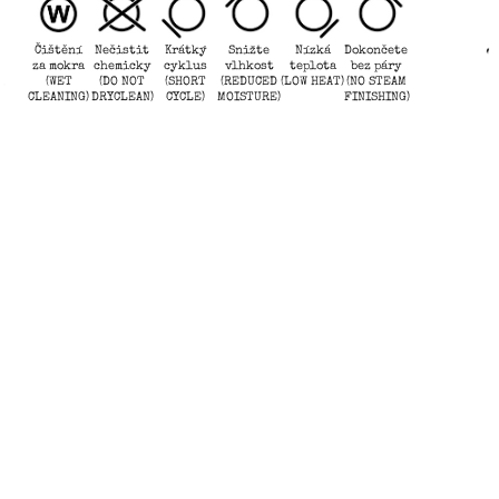
Čištění
Nečistit
Krátký
Snižte
Nízká
Dokončete
za mokra
chemicky
cyklus
vlhkost
teplota
bez páry
(WET
(DO NOT
(SHORT
(REDUCED
(LOW HEAT)
(NO STEAM
CLEANING)
DRYCLEAN)
CYCLE)
MOISTURE)
FINISHING)