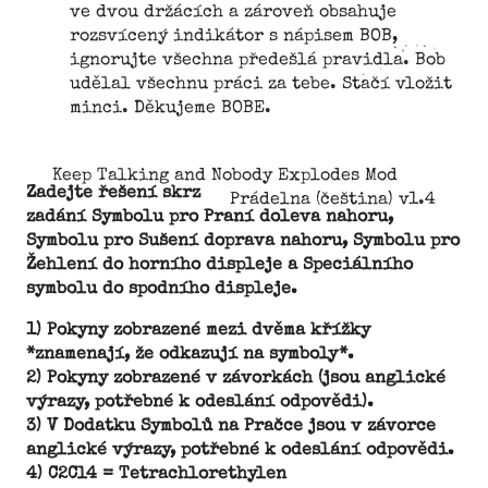
ve dvou držácích a zároveň obsahuje
rozsvícený indikátor s nápisem BOB,
ignorujte všechna předešlá pravidla. Bob
udělal všechnu práci za tebe. Stačí vložit
minci. Děkujeme BOBE.
Keep Talking and Nobody Explodes Mod
Zadejte řešení skrz
Prádelna (čeština) v1.4
zadání Symbolu pro Praní doleva nahoru,
Symbolu pro Sušení doprava nahoru, Symbolu pro
Žehlení do horního displeje a Speciálního
symbolu do spodního displeje.
1) Pokyny zobrazené mezi dvěma křížky
*znamenají, že odkazují na symboly*.
2) Pokyny zobrazené v závorkách (jsou anglické
výrazy, potřebné k odeslání odpovědi).
3) V Dodatku Symbolů na Pračce jsou v závorce
anglické výrazy, potřebné k odeslání odpovědi.
4) C2Cl4 = Tetrachlorethylen