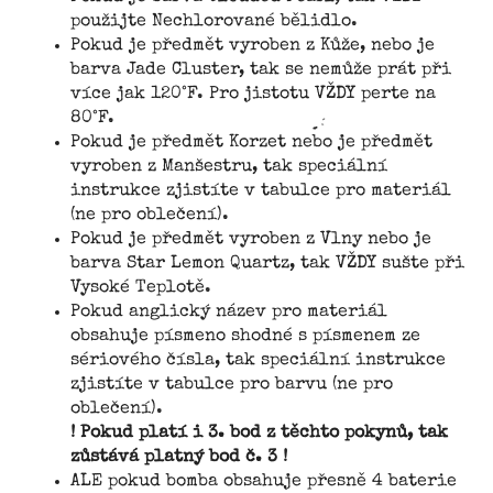
použijte Nechlorované bělidlo.
Pokud je předmět vyroben z Kůže, nebo je
barva Jade Cluster, tak se nemůže prát při
více jak 120°F. Pro jistotu VŽDY perte na
80°F.
Pokud je předmět Korzet nebo je předmět
vyroben z Manšestru, tak speciální
instrukce zjistíte v tabulce pro materiál
(ne pro oblečení).
Pokud je předmět vyroben z Vlny nebo je
barva Star Lemon Quartz, tak VŽDY sušte při
Vysoké Teplotě.
Pokud anglický název pro materiál
obsahuje písmeno shodné s písmenem ze
sériového čísla, tak speciální instrukce
zjistíte v tabulce pro barvu (ne pro
oblečení).
! Pokud platí i 3. bod z těchto pokynů, tak
zůstává platný bod č. 3 !
ALE pokud bomba obsahuje přesně 4 baterie