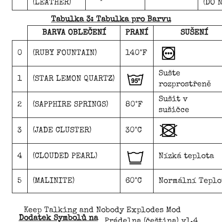
(LEATHER)
(DO 
Tabulka 3: Tabulka pro Barvu
BARVA OBLEČENÍ
PRANÍ
SUŠENÍ
0
(RUBY FOUNTAIN)
140°F
Sušte
1
(STAR LEMON QUARTZ)
rozprostřeně
Sušit v
2
(SAPPHIRE SPRINGS)
80°F
sušičce
3
(JADE CLUSTER)
30°C
4
(CLOUDED PEARL)
Nízká teplota
5
(MALINITE)
60°C
Normální Teplo
Keep Talking and Nobody Explodes Mod
Dodatek Symbolů na
Prádelna (čeština) v1.4