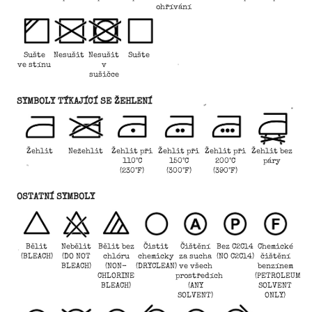
ohřívání
Sušte
Nesušit
Nesušit
Sušte
ve stínu
v
sušičce
SYMBOLY TÝKAJÍCÍ SE ŽEHLENÍ
Žehlit
Nežehlit
Žehlit při
Žehlit při
Žehlit při
Žehlit bez
110°C
150°C
200°C
páry
(230°F)
(300°F)
(390°F)
OSTATNÍ SYMBOLY
Bělit
Nebělit
Bělit bez
Čistit
Čištění
Bez C2Cl4
Chemické
(BLEACH)
(DO NOT
chlóru
chemicky
za sucha
(NO C2Cl4)
čištění
BLEACH)
(NON-
(DRYCLEAN)
ve všech
benzínem
CHLORINE
prostředích
(PETROLEUM
BLEACH)
(ANY
SOLVENT
SOLVENT)
ONLY)