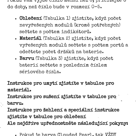
Pokud vám vyjde číslo menší než 0, přičítejte 6
do doby, než číslo bude v rozmezí 0–5.
Oblečení
(Tabulka 1) zjistíte, když počet
nevyřešených modulů (kromě potřebných)
sečtete s počtem indikátorů.
Materiál
(Tabulka 2) zjistíte, když počet
vyřešených modulů sečtete s počtem portů a
odečtete počet držáků na baterie.
Barvu
(Tabulka 3) zjistíte, když počet
baterií sečtete s posledním číslem
sériového čísla.
Instrukce pro umytí zjistíte v tabulce pro
materiál.
Instrukce pro sušení zjistíte v tabulce pro
barvu.
Instrukce pro žehlení a speciální instrukce
zjistíte v tabulce pro oblečení
Ale nejdříve upřednostněte následující pokyny:
Pokud je barva Clouded Pearl, tak VŽDY