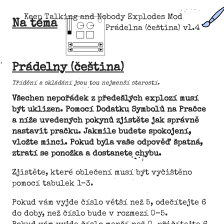
Keep Talking and Nobody Explodes Mod
Na téma
Prádelna (čeština) v1.4
Prádelny (čeština)
Třídění a skládání jsou tou nejmenší starostí.
Všechen nepořádek z předešlých explozí musí
být uklizen. Pomocí Dodatku Symbolů na Pračce
a níže uvedených pokynů zjistěte jak správně
nastavit pračku. Jakmile budete spokojení,
vložte minci. Pokud byla vaše odpověď špatná,
ztratí se ponožka a dostanete chybu.
Zjistěte, které oblečení musí být vyčištěno
pomocí tabulek 1–3.
Pokud vám vyjde číslo větší než 5, odečítejte 6
do doby, než číslo bude v rozmezí 0–5.