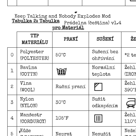
Keep Talking and Nobody Explodes Mod
Tabulka 2: Tabulka
Prádelna (čeština) v1.4
pro Materiál
TYP
PRANÍ
SUŠENÍ
Ž
MATERIÁLU
Polyester
Sušení bez
0
50°C
*2 t
(POLYESTER)
ohřívání
Bavlna
Normální
Žehl
1
(COTTN)
teplota
(IRO
Vlna
Žehl
2
Ruční praní
(WOOL)
390°
Nylon
Sušit
3
30°C
(NYLON)
odkapáním
Manšestr
Žehl
4
105°F
(CORDUROY)
110°
Kůže
Neže
5
Neprat
Nesušit