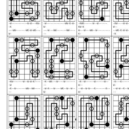
-W-----------W-W---KW-
-W-------------WW-K-W-
-KWK------W--W------
-KW----W-W-
-K
W-
KW-K
W--
---WW-------WK-W-WK---
---W---WW-------WW----
W---W---WW--W---------
--WK-K-W-W-
W-
--
K-
-K
-KW-------W--W-W-K----
-K--WK---W----W-------
-K--W------W------W--
-K---K-----
-W
--
W--
W-
-K--W-------WW--WW----
-W-K---W----WK--W--W--
--W--W-W---K-------K--
--W-W--K--W
--
W-
W-
--