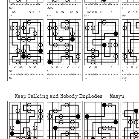
--K-------WW------W-
--K-------WW--------
---W-KKW----W---W-----
---W-K-W---
WW--
WWKW
-K
K--
--KK---------W-K---W--
------K--WW----KW--W-
--KW-W-W--W------W---
----W--W-K-
--
W--
K--
WW-
---W--WWW----W--W---
---W--WW-W---W--W---W-
---W--WW---------K----
---W--W--W-
WW--
K-
--
K--
-----W-WW--K--KW---W--
-W-W-----W-----W-WK---
---KWW-W-----W---W-W--
----W--W---
W-
--
--
K-K
Keep Talking and Nobody Explodes
Masyu