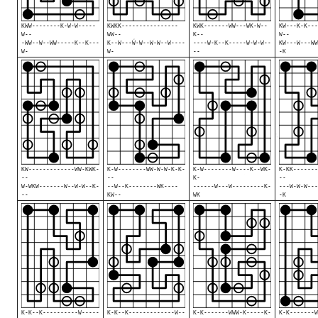
KWW--------K-W-W-----
KWKK----------------
KWK-------WW---WK-W--
KW---K-K---
W--
WW--
K--
W--
-WW--W--WW-----K--K---
K--W---W-W--W-W--W----
----W-K--K-----W-W-W--
KW---W---WW
W-
W-
--
-K
KW-------------WW-KWK-
K-W--------WW-W-W-K-K-
K-W--------W----K--WK-
K-KK-------
--
--
K-
--
W-WKW-------W--W-W--K-
--W--K--------WK----
------W---W---------K-
---W-W-W---
--
KW--
WK
-K
K-K--K----------W-----
K-K--K-------------W--
K-K-------WWW-K-----K-
K-K-------W