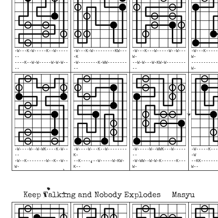
-W---K-W-----K--W-----
-W---K-W---------KW---
-W---K---W-----W--W---
-W---K-----
--
-K
W-
W-
----K--W-W-----W-W-W--
-W--------K-WW--------
--W-W---W-KW-W--------
-----------
--
--
--
W-
-W----W--W-WK----K-W--
-W----W---K--W--------
-W-----W--WWK---W-----
-W-----K---
--
K-
--
-W
-W--K--------W--K--W--
--K-------W-----W-KW-
-W-WW--W-W-K------K---
--KK-------
W-
K--
W-
W--
Keep Talking and Nobody Explodes
Masyu