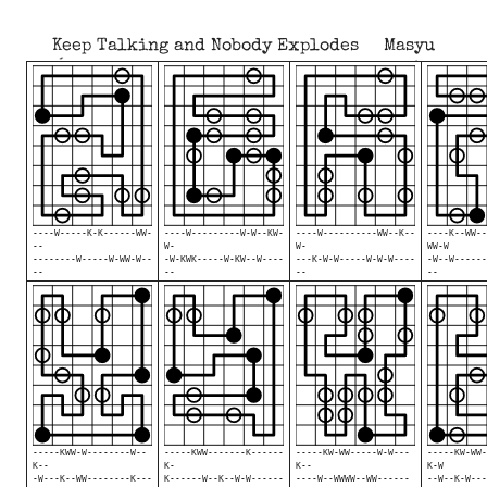
Keep Talking and Nobody Explodes
Masyu
----W-----K-K------WW-
----W---------W-W--KW-
----W----------WW--K--
----K--WW--
--
W-
W-
WW-W
--------W-----W-WW-W--
-W-KWK-----W-KW--W----
---K-W-W-----W-W-W----
-W--W------
--
--
--
--
-----KWW-W--------W--
-----KWW-------K------
-----KW-WW-----W-W---
-----KW-WW-
K--
K-
K--
K-W
-W---K--WW--------K---
K------W--K--W-W------
----W--WWWW--WW------
--W--K-W---