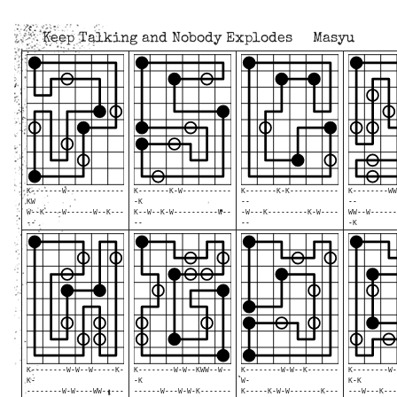
Keep Talking and Nobody Explodes
Masyu
K-------W-------------
K-------K-W-----------
K-------K-K-----------
K--------WW
KW
-K
--
--
W--K----W------W--K---
K--W--K-W----------W--
-W---K---------K-W----
WW--W------
--
--
--
-K
K--------W-W--W-----K-
K--------W-W--KWW--W--
K--------W-W--K-------
K--------W-
K-
-K
W-
K-K
--------W-W----WW-----
------W---W-W-K-------
K-----K-W-W-------K---
---W---K---