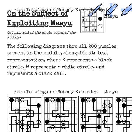
Keep Talking and Nobody Explodes Mod
On the Subject of
Masyu
Exploiting Masyu
Getting rid of the whole point of the
module.
The following diagrams show all 200 puzzles
present in the module, alongside its text
K
representation, where
represents a black
W
-
circle,
represents a white circle, and
represents a blank cell.
Keep Talking and Nobody Explodes
Masyu