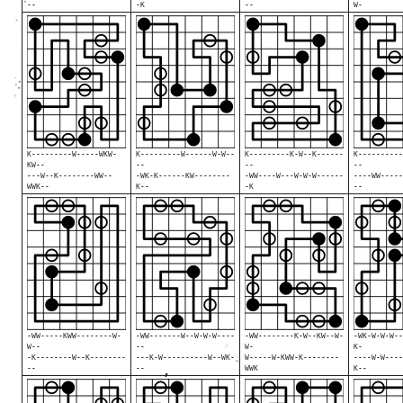
--
-K
--
W-
K---------W-----WKW-
K---------W------W-W--
K---------K-W--K------
K----------
KW--
--
--
--
---W--K--------WW--
-WK-K------KW--------
-WW----W---W-W-W------
----WW-----
WWK--
K--
-K
--
-WW-----KWW--------W-
-WW-------W--W-W-W----
-WW--------K-W--KW--W-
-WK-W-W-W--
W--
--
W-
K-
-K--------W--K--------
---K-W----------W--WK-
W-----W-KWW-K--------
----W-W----
--
--
WWK
K--