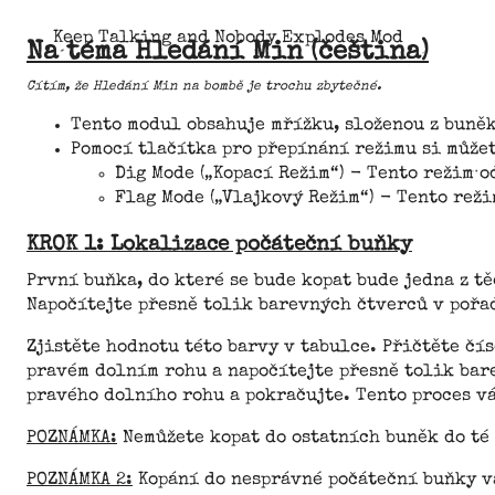
Keep Talking and Nobody Explodes Mod
Na téma Hledání Min (čeština)
Cítím, že Hledání Min na bombě je trochu zbytečné.
Tento modul obsahuje mřížku, složenou z buněk
Pomocí tlačítka pro přepínání režimu si může
Dig Mode („Kopací Režim“) - Tento režim 
Flag Mode („Vlajkový Režim“) - Tento reži
KROK 1: Lokalizace počáteční buňky
První buňka, do které se bude kopat bude jedna z t
Napočítejte přesně tolik barevných čtverců v pořad
Zjistěte hodnotu této barvy v tabulce. Přičtěte čís
pravém dolním rohu a napočítejte přesně tolik bare
pravého dolního rohu a pokračujte. Tento proces vá
POZNÁMKA:
Nemůžete kopat do ostatních buněk do té
POZNÁMKA 2:
Kopání do nesprávné počáteční buňky vá