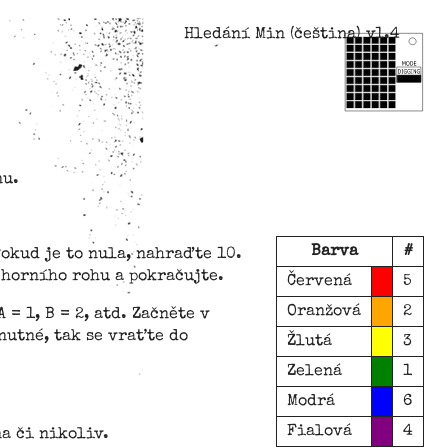
Hledání Min (čeština) v1.4
nu.
Barva
#
okud je to nula, nahraďte 10.
 horního rohu a pokračujte.
Červená
5
Oranžová
2
= 1, B = 2, atd. Začněte v
nutné, tak se vraťte do
Žlutá
3
Zelená
1
Modrá
6
Fialová
4
a či nikoliv.