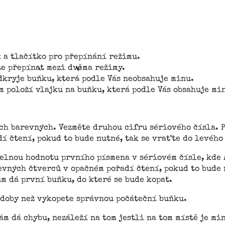
 a tlačítko pro přepínání režimu.
te přepínat mezi dvěma režimy.
odkryje buňku, která podle Vás neobsahuje minu.
m položí vlajku na buňku, která podle Vás obsahuje mi
ěch barevných. Vezměte druhou cifru sériového čísla. P
í čtení, pokud to bude nutné, tak se vraťte do levého
elnou hodnotu prvního písmena v sériovém čísle, kde A 
vných čtverců v opačném pořadí čtení, pokud to bude 
m dá první buňku, do které se bude kopat.
 doby než vykopete správnou počáteční buňku.
m dá chybu, nezáleží na tom jestli na tom místě je min