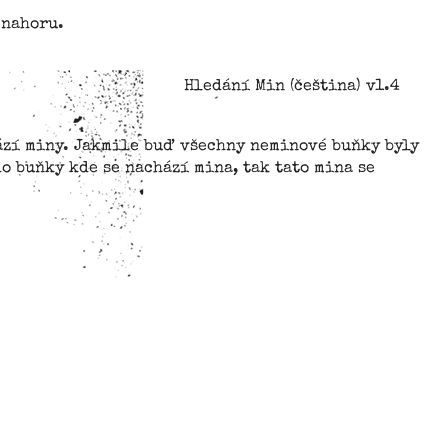
 nahoru.
Hledání Min (čeština) v1.4
hází miny. Jakmile buď všechny neminové buňky byly
o buňky kde se nachází mina, tak tato mina se