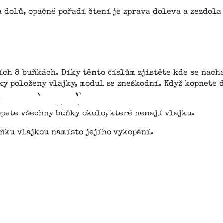
 dolů, opačné pořadí čtení je zprava doleva a zezdola
ních 8 buňkách. Díky těmto číslům zjistěte kde se nac
y položeny vlajky, modul se zneškodní. Když kopnete d
pete všechny buňky okolo, které nemají vlajku.
ňku vlajkou namísto jejího vykopání.