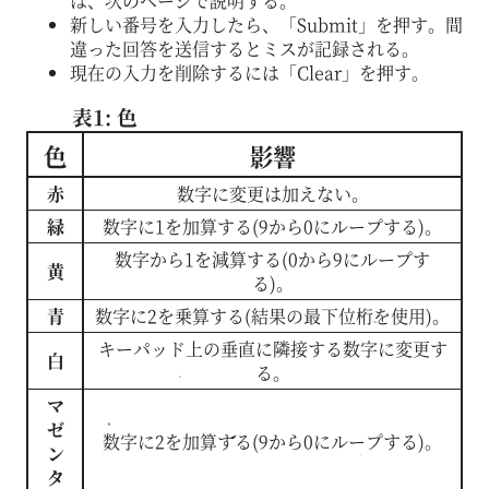
は、次のページで説明する。
新しい番号を入力したら、「Submit」を押す。間
違った回答を送信するとミスが記録される。
現在の入力を削除するには「Clear」を押す。
表1: 色
色
影響
赤
数字に変更は加えない。
緑
数字に1を加算する(9から0にループする)。
数字から1を減算する(0から9にループす
黄
る)。
青
数字に2を乗算する(結果の最下位桁を使用)。
キーパッド上の垂直に隣接する数字に変更す
白
る。
マ
ゼ
数字に2を加算する(9から0にループする)。
ン
タ