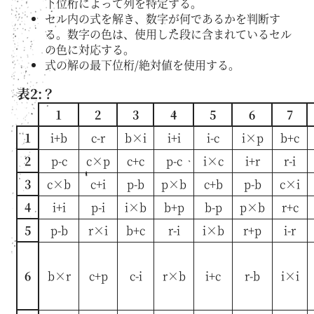
下位桁によって列を特定する。
セル内の式を解き、数字が何であるかを判断す
る。数字の色は、使用した段に含まれているセル
の色に対応する。
式の解の最下位桁/絶対値を使用する。
表2:？
1
2
3
4
5
6
7
1
i+b
c-r
b×i
i+i
i-c
i×p
b+c
2
p-c
c×p
c+c
p-c
i×c
i+r
r-i
3
c×b
c+i
p-b
p×b
c+b
p-b
c×i
4
i+i
p-i
i×b
b+p
b-p
p×b
r+c
5
p-b
r×i
b+c
r-i
i×b
r+p
i-r
6
b×r
c+p
c-i
r×b
i+c
r-b
i×i