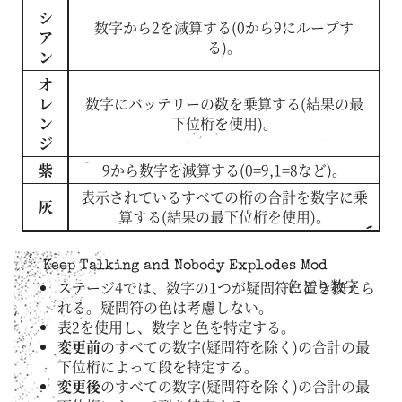
シ
数字から2を減算する(0から9にループす
ア
る)。
ン
オ
レ
数字にバッテリーの数を乗算する(結果の最
ン
下位桁を使用)。
ジ
紫
9から数字を減算する(0=9,1=8など)。
表示されているすべての桁の合計を数字に乗
灰
算する(結果の最下位桁を使用)。
Keep Talking and Nobody Explodes Mod
色どり数字
ステージ4では、数字の1つが疑問符に置き換えら
れる。疑問符の色は考慮しない。
表2を使用し、数字と色を特定する。
変更前
のすべての数字(疑問符を除く)の合計の最
下位桁によって段を特定する。
変更後
のすべての数字(疑問符を除く)の合計の最