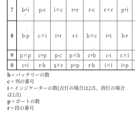
7
b+i
p-c
i×c
r+r
r-c
r×r
p+i
8
b-p
c×i
i+r
r-i
b×c
i+i
b-r
9
p×p
c+p
p-c
p×b
c+b
c-i
c×i
0
c+i
r-b
r×r
p+p
r-b
i×i
i+p
b
= バッテリーの数
c
= 列の番号
i
= インジケーターの数(点灯の場合は2点、消灯の場合
は1点)
p
= ポートの数
r
= 段の番号