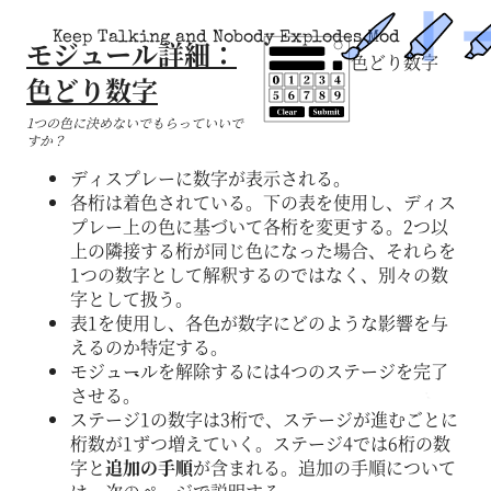
Keep Talking and Nobody Explodes Mod
モジュール詳細：
色どり数字
色どり数字
1つの色に決めないでもらっていいで
すか？
ディスプレーに数字が表示される。
各桁は着色されている。下の表を使用し、ディス
プレー上の色に基づいて各桁を変更する。2つ以
上の隣接する桁が同じ色になった場合、それらを
1つの数字として解釈するのではなく、別々の数
字として扱う。
表1を使用し、各色が数字にどのような影響を与
えるのか特定する。
モジュールを解除するには4つのステージを完了
させる。
ステージ1の数字は3桁で、ステージが進むごとに
桁数が1ずつ増えていく。ステージ4では6桁の数
字と
追加の手順
が含まれる。追加の手順について