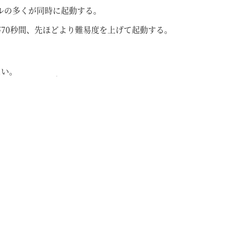
ルの多くが同時に起動する。
が70秒間、先ほどより難易度を上げて起動する。
ない。