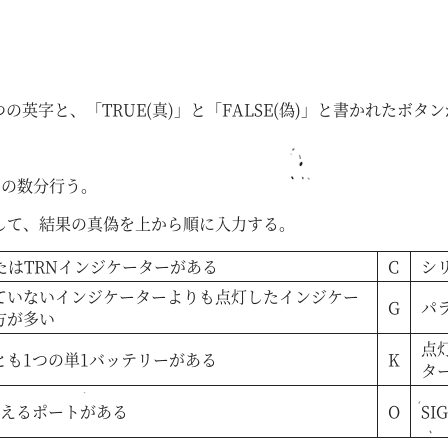
の英字と、「TRUE(真)」と「FALSE(偽)」と書かれたボタ
。
その数分行う。
押して、結果の真偽を上から順に入力する。
またはTRNインジケーターがある
C
シ
ていないインジケーターよりも点灯したインジケー
G
パ
方が多い
点
とも1つの単1バッテリーがある
K
タ
超えるポートがある
O
S