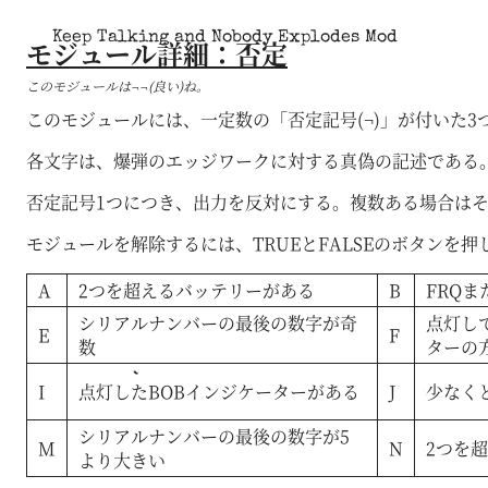
Keep Talking and Nobody Explodes Mod
モジュール詳細：否定
このモジュールは¬¬(良い)ね。
このモジュールには、一定数の「否定記号(¬)」が付いた3つ
各文字は、爆弾のエッジワークに対する真偽の記述である
否定記号1つにつき、出力を反対にする。複数ある場合は
モジュールを解除するには、TRUEとFALSEのボタンを
A
2つを超えるバッテリーがある
B
FRQ
シリアルナンバーの最後の数字が奇
点灯し
E
F
数
ターの
I
点灯したBOBインジケーターがある
J
少なく
シリアルナンバーの最後の数字が5
M
N
2つを
より大きい