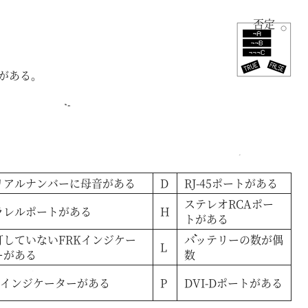
否定
ンがある。
リアルナンバーに母音がある
D
RJ-45ポートがある
ステレオRCAポー
ラレルポートがある
H
トがある
灯していないFRKインジケー
バッテリーの数が偶
L
ーがある
数
IGインジケーターがある
P
DVI-Dポートがある