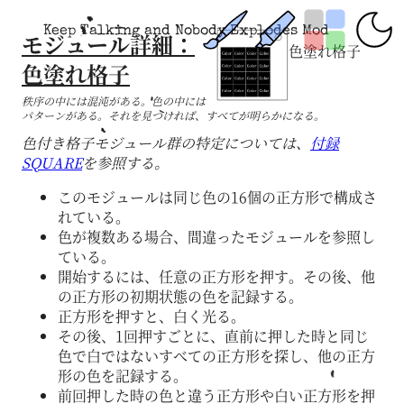
Keep Talking and Nobody Explodes Mod
モジュール詳細：
色塗れ格子
色塗れ格子
秩序の中には混沌がある。色の中には
パターンがある。それを見つければ、すべてが明らかになる。
色付き格子モジュール群の特定については、
付録
SQUARE
を参照する。
このモジュールは同じ色の16個の正方形で構成さ
れている。
色が複数ある場合、間違ったモジュールを参照し
ている。
開始するには、任意の正方形を押す。その後、他
の正方形の初期状態の色を記録する。
正方形を押すと、白く光る。
その後、1回押すごとに、直前に押した時と同じ
色で白ではないすべての正方形を探し、他の正方
形の色を記録する。
前回押した時の色と違う正方形や白い正方形を押