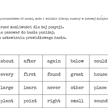
pieczeństwa: 22 znaki, małe i wielkie litery, numery w losowej kolejno
rzeć możliwości dla tej pozycji.
e pasować do hasła poniżej.
o ustawieniu prawidłowego hasła.
about
after
again
below
could
every
first
found
great
house
large
learn
never
other
place
plant
point
right
small
sound