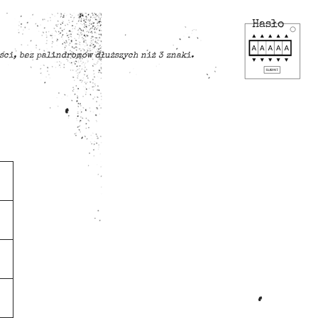
Hasło
ści, bez palindromów dłuższych niż 3 znaki.