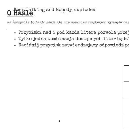
Keep Talking and Nobody Explodes
O Haśle
Na szczęście to hasło zdaje się nie spełniać rządowych wymogów bez
Przyciski nad i pod każdą literą pozwolą przej
Tylko jedna kombinacja dostępnych liter będzi
Naciśnij przycisk zatwierdzający odpowiedź p