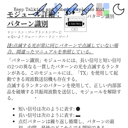
Keep Talking and Nobody Explodes Mod
モジュール詳細：
パターン識別
パターン識別
トン・トン・ツー？トントンツーじ
ゃないよ！ツェー・ツー・トン・ツー！
注:
点滅する光が常に同じパターンで点滅していない場
合、間違ったマニュアルを参照している。
「パターン識別」モジュールには、長い信号と短い信号
の2つの異なる一貫したパターンの光を点滅するランタ
ンがある。このモジュールには、「TX」を使用して起
動できる周波数送信機も存在する。
点滅するランタンのパターンを使用して、正しい内部部
品を破壊する共振周波数を送信し、モジュールを解除す
る。
短い信号は次のように表す: ●
長い信号は次のように表す: ▬
点灯パターンは繰り返し循環し、パターンの最
初、中間、最後のどこからでも開始できる。