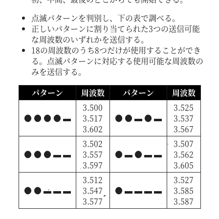
点滅パターンを判別し、下の表で調べる。
正しいパターンに割り当てられた3つの送信可能
な周波数のいずれかを送信する。
18の周波数のうち8つだけが使用することができ
る。点滅パターンに対応する使用可能な周波数の
みを送信する。
パターン
周波数
パターン
周波数
3.500
3.525
● ● ● ● ▬
3.517
● ● ▬ ● ▬
3.537
3.602
3.567
3.502
3.507
● ● ● ▬ ▬
3.557
● ▬ ● ▬ ▬
3.562
3.597
3.605
3.512
3.527
● ● ▬ ▬ ▬
3.547
● ▬ ▬ ▬ ▬
3.585
3.577
3.587