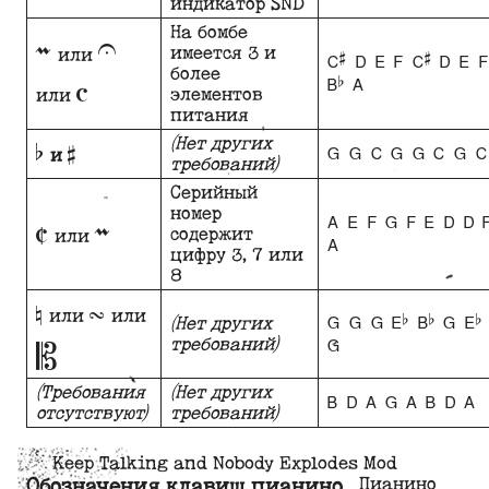
индикатор SND
m
U
На бомбе
имеется 3 и
или
C# D E F C# D E F
c
более
Bb A
элементов
или
питания
b
#
(Нет других
G G C G G C G C
и
требований)
Серийный
C
m
номер
A E F G F E D D 
содержит
или
A
цифру 3, 7 или
8
n
T
или
или
G G G Eb Bb G Eb 
(Нет других
B
G
требований)
(Требования
(Нет других
B D A G A B D A
отсутствуют)
требований)
Keep Talking and Nobody Explodes Mod
Пианино
Обозначения клавиш пианино