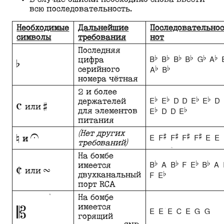
всю последовательность.
Необходимые
Дальнейшие
Последовательнос
символы
требования
нот
Последняя
b
Bb Bb Bb Bb Gb Ab 
цифра
Ab Bb
серийного
номера чётная
2 и более
c
#
Eb Eb D D Eb Eb D 
держателей
или
Eb D D Eb
для элементов
питания
n
U
(Нет других
E F# F# F# F# E E
и
требований)
На бомбе
C
T
Bb A Bb F Eb Bb A 
имеется
или
F Eb
двухканальный
порт RCA
На бомбе
B
имеется
E E E C E G G
горящий