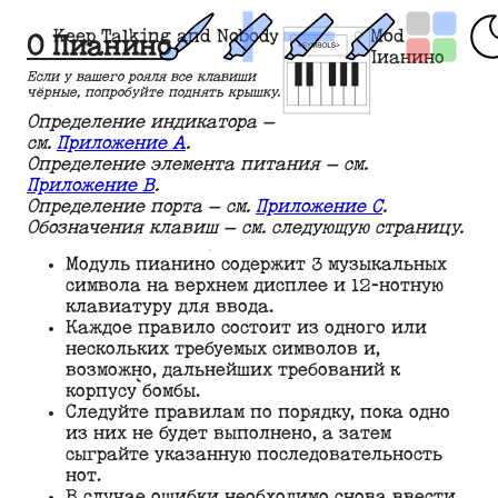
Keep Talking and Nobody Explodes Mod
О Пианино
Пианино
Если у вашего рояля все клавиши
чёрные, попробуйте поднять крышку.
Определение индикатора —
см.
Приложение A
.
Определение элемента питания — см.
Приложение B
.
Определение порта — см.
Приложение C
.
Обозначения клавиш — см. следующую страницу.
Модуль пианино содержит 3 музыкальных
символа на верхнем дисплее и 12-нотную
клавиатуру для ввода.
Каждое правило состоит из одного или
нескольких требуемых символов и,
возможно, дальнейших требований к
корпусу бомбы.
Следуйте правилам по порядку, пока одно
из них не будет выполнено, а затем
сыграйте указанную последовательность
нот.
В случае ошибки необходимо снова ввести