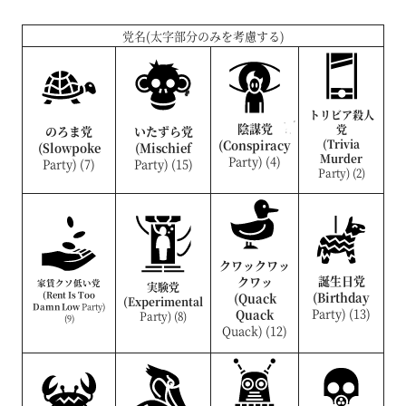
党名(太字部分のみを考慮する)
トリビア殺人
陰謀党
党
のろま党
いたずら党
(Conspiracy
(Trivia
(Slowpoke
(Mischief
Murder
Party) (4)
Party) (7)
Party) (15)
Party) (2)
クワックワッ
誕生日党
クワッ
家賃クソ低い党
実験党
(Rent Is Too
(Birthday
(Quack
(Experimental
Damn Low
Party)
Party) (13)
Quack
Party) (8)
(9)
Quack) (12)