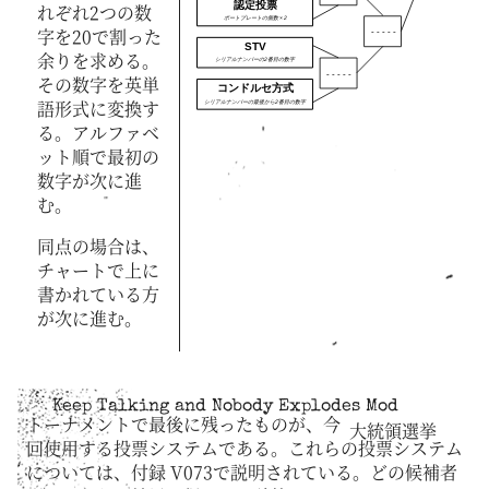
認定投票
れぞれ2つの数
ポートプレートの個数 × 2
字を20で割った
- - - - -
STV
余りを求める。
シリアルナンバーの2番目の数字
- - - - -
その数字を英単
コンドルセ方式
語形式に変換す
シリアルナンバーの最後から2番目の数字
る。アルファベ
ット順で最初の
数字が次に進
む。
同点の場合は、
チャートで上に
書かれている方
が次に進む。
Keep Talking and Nobody Explodes Mod
トーナメントで最後に残ったものが、今
大統領選挙
回使用する投票システムである。これらの投票システム
については、付録 V073で説明されている。どの候補者