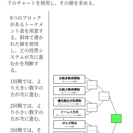
下のチャートを使用し、その値を求める。
8つのブロック
があるトーナメ
ント表を用意す
る。斜体で書か
れた値を使用
し、どの投票シ
ステムが次に進
むかを判断す
る。
比較多数得票制
1回戦では、
よ
単3バッテリーの個数
- - - - -
り大きい数字の
比較少数得票制
方が次に進む。
単1バッテリーの個数 × 2
- - - - -
優先順位付投票制
2回戦では、
よ
点灯したインジケーターの個数 × 2
- - - - -
り小さい数字の
クームス方式
点灯していないインジケーターの個数 × 2
方が次に進む。
- - - - -
ボルダ得点
ポートの個数
3回戦では、
そ
- - - - -