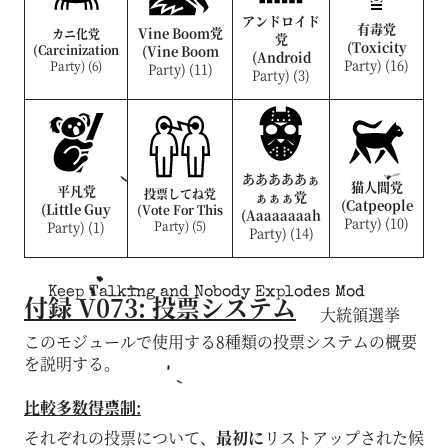
アンドロイド
有毒党
Vine Boom党
カニ化党
党
(Toxicity
(Carcinization
(Vine Boom
(Android
Party) (16)
Party) (6)
Party) (11)
Party) (3)
あああああぁ
猫人間党
平凡党
投票してね党
ぁぁぁ党
(Catpeople
(Little Guy
(Vote For This
(Aaaaaaaah
Party) (10)
Party) (1)
Party) (5)
Party) (14)
Keep Talking and Nobody Explodes Mod
付録 V073: 投票システム
大統領選挙
このモジュールで使用する8種類の投票システムの概要
を説明する。
比較多数得票制:
それぞれの投票について、
最初に
リストアップされた候