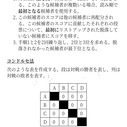
る。このような候補者が複数いる場合、読み順で
最初となる
候補者を使用する。
この候補者のスコアは他の候補者に再配分され
る。この候補者のスコアに貢献したそれぞれの投
票について、
最初に
リストアップされた脱落して
いない候補者にスコアを移す。
手順1と2を2回繰り返し、2位と3位を求める。脱
落されなかった候補者が最下位となる。
コンドルセ法
次のような表を作成する。段は対戦の勝者を表し、列は
対戦の敗者を表す。:
A
B
C
D
A
0
0
0
B
0
0
0
C
0
0
0
D
0
0
0