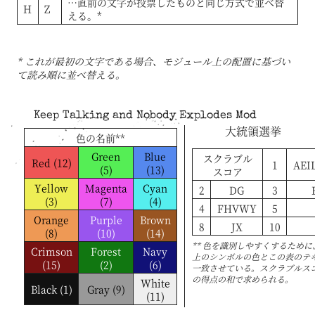
…直前の文字が投票したものと同じ方式で並べ替
H
Z
える。*
* これが最初の文字である場合、モジュール上の配置に基づい
て読み順に並べ替える。
Keep Talking and Nobody Explodes Mod
大統領選挙
色の名前**
Green
Blue
スクラブル
Red (12)
1
AEI
(5)
(13)
スコア
Yellow
Magenta
Cyan
2
DG
3
(3)
(7)
(4)
4
FHVWY
5
Orange
Purple
Brown
8
JX
10
(8)
(10)
(14)
** 色を識別しやすくするため
Crimson
Forest
Navy
上のシンボルの色とこの表のテ
(15)
(2)
(6)
一致させている。スクラブルス
の得点の和で求められる。
White
Black (1)
Gray (9)
(11)