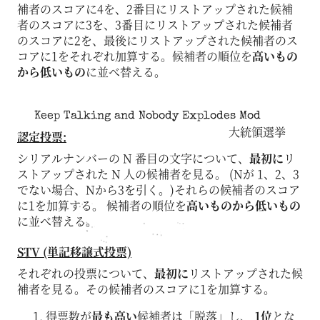
補者のスコアに4を、2番目にリストアップされた候補
者のスコアに3を、3番目にリストアップされた候補者
のスコアに2を、最後にリストアップされた候補者のス
コアに1をそれぞれ加算する。候補者の順位を
高いもの
から低いもの
に並べ替える。
Keep Talking and Nobody Explodes Mod
大統領選挙
認定投票:
シリアルナンバーの N 番目の文字について、
最初に
リ
ストアップされた N 人の候補者を見る。 (Nが 1、2、3
でない場合、Nから3を引く。)それらの候補者のスコア
に1を加算する。 候補者の順位を
高いものから低いもの
に並べ替える。
STV (単記移譲式投票)
それぞれの投票について、
最初に
リストアップされた候
補者を見る。その候補者のスコアに1を加算する。
得票数が
最も高い
候補者は「脱落」し、
1位
とな