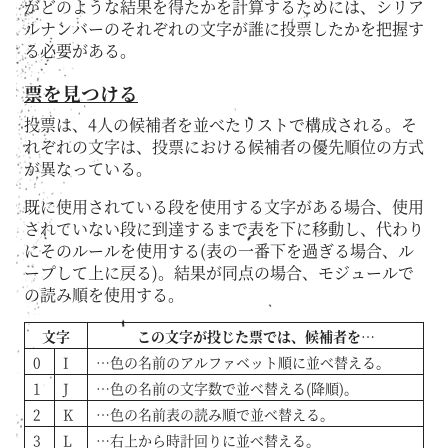
がどのような結果を得たかを計算するためには、シリア
ルナンバーのそれぞれの文字が誰に投票したかを把握す
る必要がある。
票を見つける
投票は、4人の候補者を並べたリストで構成される。そ
れぞれの文字は、投票における候補者の優先順位の方式
が異なっている。
既に使用されている段を使用する文字がある場合、使用
されていない段に到達するまで表を下に移動し、代わり
にそのルールを使用する(表の一番下を過ぎる場合、ル
ープして上に戻る)。結果が同点の場合、モジュールで
の読み順を使用する。
文字
この文字が投じた票では、候補者を…
0
I
…色の名前のアルファベット順に並べ替える。
1
J
…色の名前の文字数で並べ替える(降順)。
2
K
…色の名前表の読み順で並べ替える。
3
L
…右上から時計回りに並べ替える。