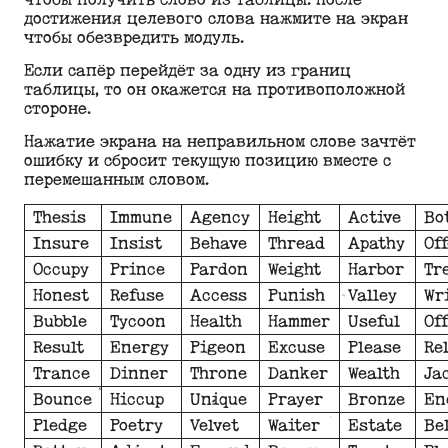
достижения целевого слова нажмите на экран
чтобы обезвредить модуль.
Если сапёр перейдёт за одну из границ
таблицы, то он окажется на противоположной
стороне.
Нажатие экрана на неправильном слове зачтёт
ошибку и сбросит текущую позицию вместе с
перемешанным словом.
Thesis
Immune
Agency
Height
Active
Bo
Insure
Insist
Behave
Thread
Apathy
Of
Occupy
Prince
Pardon
Weight
Harbor
Tr
Honest
Refuse
Access
Punish
Valley
Wr
Bubble
Tycoon
Health
Hammer
Useful
Of
Result
Energy
Pigeon
Excuse
Please
Re
Trance
Dinner
Throne
Danker
Wealth
Ja
Bounce
Hiccup
Unique
Prayer
Bronze
En
Pledge
Poetry
Velvet
Waiter
Estate
Be