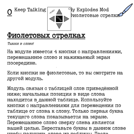
Keep Talking and Nobody Explodes Mod
О
Фиолетовые стрелки
Фиолетовых стрелках
Тыкни в слово!
На модуле имеется 4 кнопки с направлениями,
перемешанное слово и нажимаемый экран
посередине.
Если кнопки не фиолетовые, то вы смотрите на
другой модуль.
Модуль связан с таблицей слов приведённой
ниже; начальная позиция в виде слова
находится в данной таблице. Используйте
кнопки с направлениями для перемещения по
таблице от слова к слову. Только
первая
буква
текущего слова показывается на экране.
Перемешанное слово сверху слева является
вашей целью. Переставьте буквы в данном слове
чтобы получить слово из таблицы. После