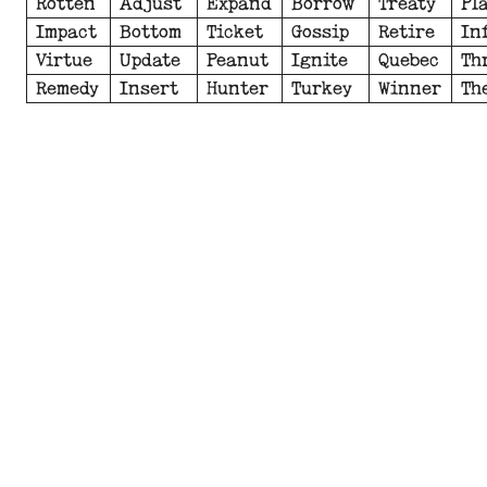
Rotten
Adjust
Expand
Borrow
Treaty
Pl
Impact
Bottom
Ticket
Gossip
Retire
In
Virtue
Update
Peanut
Ignite
Quebec
Th
Remedy
Insert
Hunter
Turkey
Winner
Th