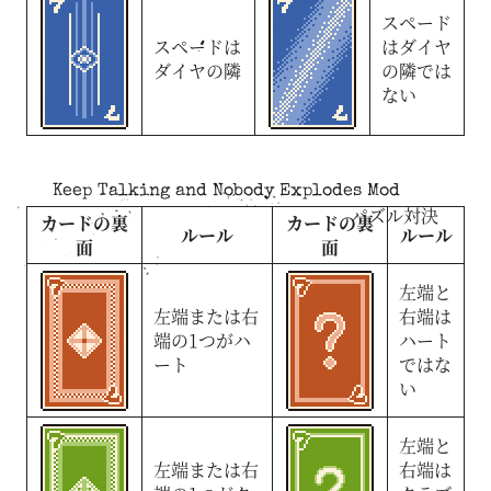
スペード
スペードは
はダイヤ
ダイヤの隣
の隣では
ない
Keep Talking and Nobody Explodes Mod
パズル対決
カードの裏
カードの裏
ルール
ルール
面
面
左端と
左端または右
右端は
端の1つがハ
ハート
ート
ではな
い
左端と
左端または右
右端は