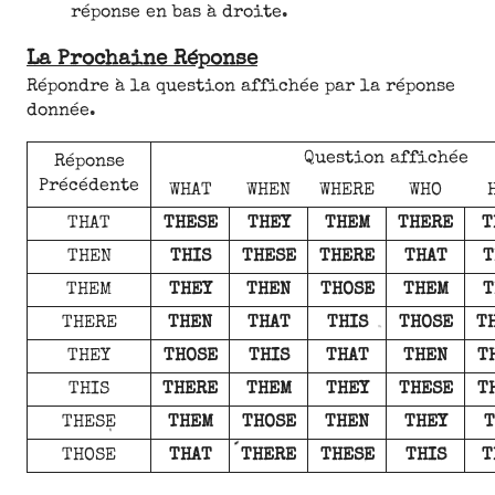
réponse en bas à droite.
La Prochaine Réponse
Répondre à la question affichée par la réponse
donnée.
Question affichée
Réponse
Précédente
WHAT
WHEN
WHERE
WHO
THAT
THESE
THEY
THEM
THERE
T
THEN
THIS
THESE
THERE
THAT
T
THEM
THEY
THEN
THOSE
THEM
T
THERE
THEN
THAT
THIS
THOSE
T
THEY
THOSE
THIS
THAT
THEN
T
THIS
THERE
THEM
THEY
THESE
T
THESE
THEM
THOSE
THEN
THEY
T
THOSE
THAT
THERE
THESE
THIS
T