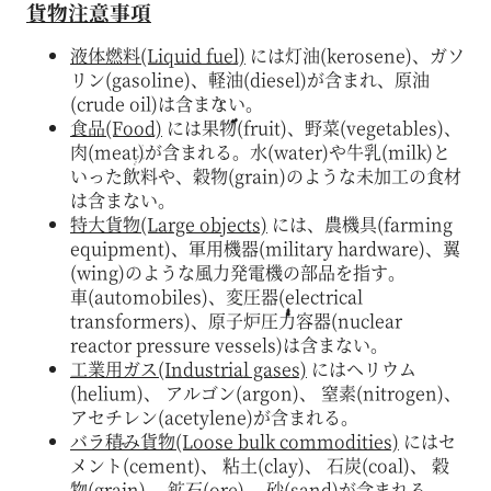
貨物注意事項
液体燃料(Liquid fuel)
には灯油(kerosene)、ガソ
リン(gasoline)、軽油(diesel)が含まれ、原油
(crude oil)は含まない。
食品(Food)
には果物(fruit)、野菜(vegetables)、
肉(meat)が含まれる。水(water)や牛乳(milk)と
いった飲料や、穀物(grain)のような未加工の食材
は含まない。
特大貨物(Large objects)
には、農機具(farming
equipment)、軍用機器(military hardware)、翼
(wing)のような風力発電機の部品を指す。
車(automobiles)、変圧器(electrical
transformers)、原子炉圧力容器(nuclear
reactor pressure vessels)は含まない。
工業用ガス(Industrial gases)
にはヘリウム
(helium)、 アルゴン(argon)、 窒素(nitrogen)、
アセチレン(acetylene)が含まれる。
バラ積み貨物(Loose bulk commodities)
にはセ
メント(cement)、 粘土(clay)、 石炭(coal)、 穀
物(grain)、 鉱石(ore)、 砂(sand)が含まれる。