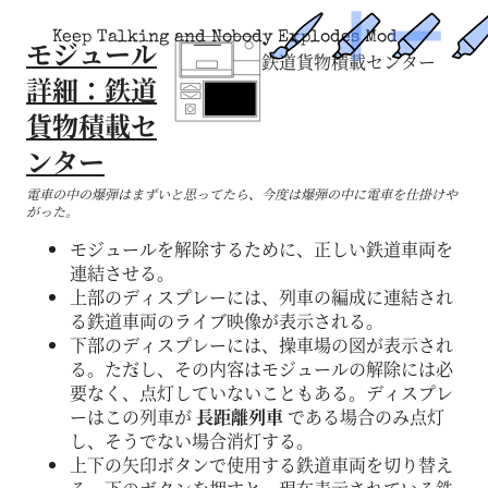
Keep Talking and Nobody Explodes Mod
モジュール
鉄道貨物積載センター
詳細：鉄道
貨物積載セ
ンター
電車の中の爆弾はまずいと思ってたら、今度は爆弾の中に電車を仕掛けや
がった。
モジュールを解除するために、正しい鉄道車両を
連結させる。
上部のディスプレーには、列車の編成に連結され
る鉄道車両のライブ映像が表示される。
下部のディスプレーには、操車場の図が表示され
る。ただし、その内容はモジュールの解除には必
要なく、点灯していないこともある。ディスプレ
ーはこの列車が
長距離列車
である場合のみ点灯
し、そうでない場合消灯する。
上下の矢印ボタンで使用する鉄道車両を切り替え