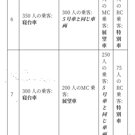
の
の
300 人の乗客:
MC
RC
350 人の乗客:
6
5 号車と同じ車
乗
乗
寝台車
両
客:
客:
展
特
望
別
車
車
250
人
の
75
乗
人
客:
の
200 人のMC 乗
5
RC
300 人の乗客:
7
客:
号
乗
寝台車
展望車
車
客:
と
特
同
別
じ
車
車
両