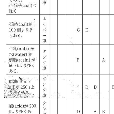
車
※石炭(coal)は
除く
ホ
石炭(coal)が
ッ
100 個より多
パ
G
E
くある。
ー
車
牛乳(milk) か
タ
水(water) か
ン
樹脂(resin) が
F
A
ク
600 ℓより多く
車
ある。
タ
原油(crude
ン
oil)が 250 ℓよ
D
D
ク
り多くある。
車
タ
酸(acid)が 200
ン
ℓより多くあ
D
A
E