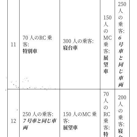
250
人
150
の
人
乗
の
客:
70 人のRC 乗
MC
6
300 人の乗客:
11
客:
乗
号
寝台車
特別車
客:
車
展
と
望
同
車
じ
車
両
70
200
人
人
の
の
250 人の乗客:
150 人のMC 乗
RC
乗
12
7 号車と同じ車
客:
乗
客:
両
展望車
客:
寝
特