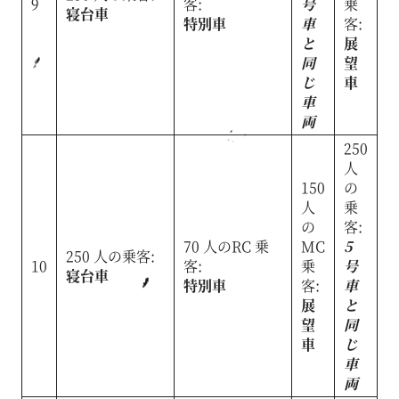
9
客:
号
乗
寝台車
特別車
車
客:
と
展
同
望
じ
車
車
両
250
人
150
の
人
乗
の
客:
70 人のRC 乗
MC
5
250 人の乗客:
10
客:
乗
号
寝台車
特別車
客:
車
展
と
望
同
車
じ
車
両