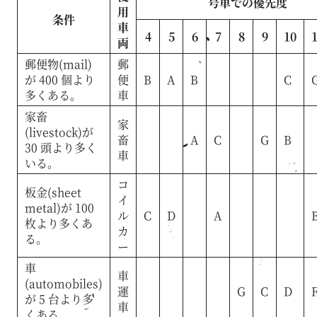
号車での優先度
用
条件
車
4
5
6
7
8
9
10
両
郵便物(mail)
郵
が 400 個より
便
B
A
B
C
多くある。
車
家畜
家
(livestock)が
畜
A
C
G
B
30 頭より多く
車
いる。
コ
板金(sheet
イ
metal)が 100
ル
C
D
A
枚より多くあ
カ
る。
ー
車
車
(automobiles)
運
G
C
D
が 5 台より多
車
くある。