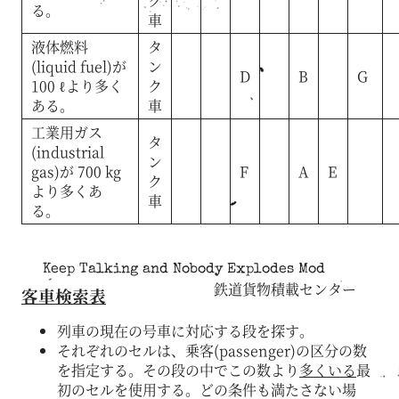
ク
る。
車
液体燃料
タ
(liquid fuel)が
ン
D
B
G
100 ℓより多く
ク
ある。
車
工業用ガス
タ
(industrial
ン
gas)が 700 kg
F
A
E
ク
より多くあ
車
る。
Keep Talking and Nobody Explodes Mod
鉄道貨物積載センター
客車検索表
列車の現在の号車に対応する段を探す。
それぞれのセルは、乗客(passenger)の区分の数
を指定する。その段の中でこの数より
多くいる
最
初のセルを使用する。どの条件も満たさない場