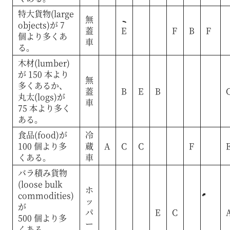
特大貨物(large
無
objects)が 7
蓋
E
F
B
F
個より多くあ
車
る。
木材(lumber)
が 150 本より
無
多くあるか、
蓋
B
E
B
丸太(logs)が
車
75 本より多く
ある。
食品(food)が
冷
100 個より多
蔵
A
C
C
F
くある。
車
バラ積み貨物
(loose bulk
ホ
commodities)
ッ
が
パ
E
C
500 個より多
ー
くある。