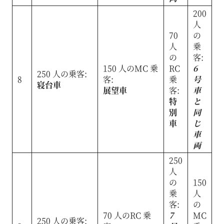
200
人
70
の
人
乗
の
客:
150 人のMC 乗
RC
6
250 人の乗客:
8
客:
乗
号
寝台車
展望車
客:
車
特
と
別
同
車
じ
車
両
250
人
の
150
乗
人
客:
の
70 人のRC 乗
7
MC
250 人の乗客: