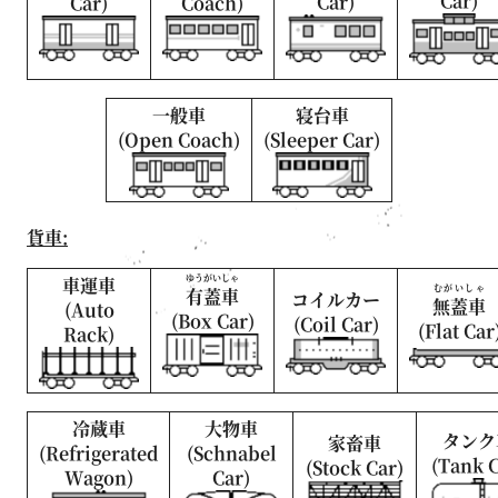
Car)
Car)
Car)
Coach)
一般車
寝台車
(Open Coach)
(Sleeper Car)
貨車:
ゆうがいしゃ
車運車
むがいしゃ
有蓋車
コイルカー
無蓋車
(Auto
(Box Car)
(Coil Car)
(Flat Car
Rack)
冷蔵車
大物車
タンク
家畜車
(Refrigerated
(Schnabel
(Tank C
(Stock Car)
Wagon)
Car)