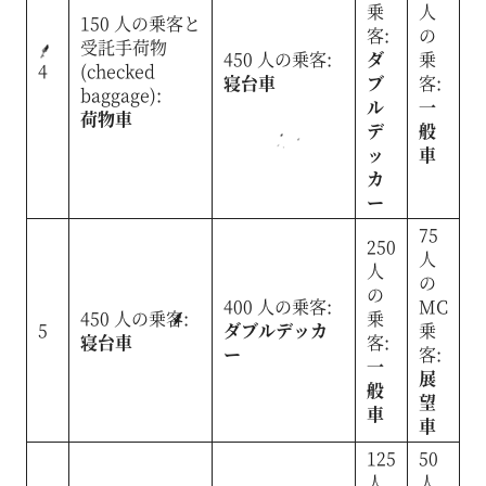
乗
人
150 人の乗客と
客:
の
受託手荷物
450 人の乗客:
ダ
乗
4
(checked
寝台車
ブ
客:
baggage):
ル
一
荷物車
デ
般
ッ
車
カ
ー
75
250
人
人
の
の
400 人の乗客:
MC
450 人の乗客:
乗
5
ダブルデッカ
乗
寝台車
客:
ー
客:
一
展
般
望
車
車
125
50
人
人