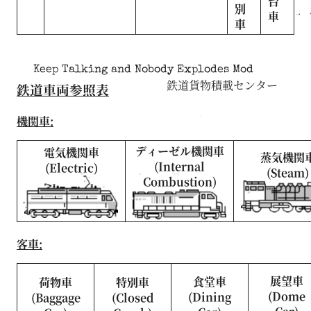
台
別
車
車
Keep Talking and Nobody Explodes Mod
鉄道貨物積載センター
鉄道車両参照表
機関車:
ディーゼル機関車
電気機関車
蒸気機関
(Internal
(Electric)
(Steam)
Combustion)
客車:
展望車
食堂車
荷物車
特別車
(Dome
(Dining
(Baggage
(Closed