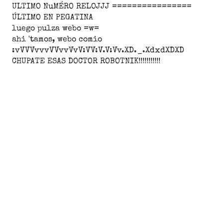
ULTIMO NuMÉRO RELOJJJ ================
ÚLTIMO EN PEGATINA
luego pulza webo =w=
ahi 'tamos, webo comio
:vVVVvvvVVvvVvV:VV:V.V:Vv.XD._.XdxdXDXD
CHUPATE ESAS DOCTOR ROBOTNIK!!!!!!!!!!!