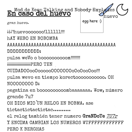
Mod de Keep Talking and Nobody Explodes
En caso del huevo
huevo
gran huevo.
¡¿¡'!huevooooooo!111111!!!
hAY WEBO EN BOBOMBA
AAAAAAAAAAAAAAAAAAAAAAAAAAAAAAAAAAAAAAAAA
DDDDDDDDDDD:
pulsa weVo o boooooooooom!!!!!!!!
¡¡¡¡¡¡¡¡¡¡¡¡¡¡¡¡¡¡¡¡PERO TEN
CUIDADOOooOoooooOOOOOOOoOoOooOoo!!!
pulsa wevo en tiempo korectooooooooooo. OH
NOOOOOOOO D:
pegatina en boooooooooombaaaaaaa. Wow, número
grande 7u7
OH DIOS MIO UN RELOG EN BOBMA. ase
tictactictactictac..........
el relog también tener numero
GraNDoTe
7U7r
Y ENCIMA CAMBIAN LOS NUMEROS WTFFFFFFFFFFFF
PERO K BERGHAS