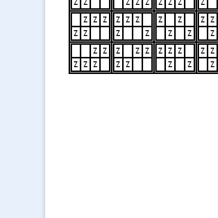
Z
Z
Z
Z
Z
Z
Z
Z
Z
Z
Z
Z
Z
Z
Z
Z
Z
Z
Z
Z
Z
Z
Z
Z
Z
Z
Z
Z
Z
Z
Z
Z
Z
Z
Z
Z
Z
Z
Z
Z
Z
Z
Z
Z