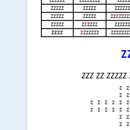
ZZZZZZ
ZZZZZZZZ
ZZZZ
ZZZZZ
ZZZZZ
ZZZZZ
ZZZZZ
ZZZZZ
ZZ
Z
ZZZZ
ZZZZZ
Z
Z
ZZZZ
ZZZZZ
ZZZZ
Z
ZZZZZZ
ZZZZZZZ
Z
ZZZ ZZ ZZZZZ
Z
Z
Z
Z
Z
Z
Z
Z
Z
Z
Z
Z
Z
Z
Z
Z
Z
Z
Z
Z