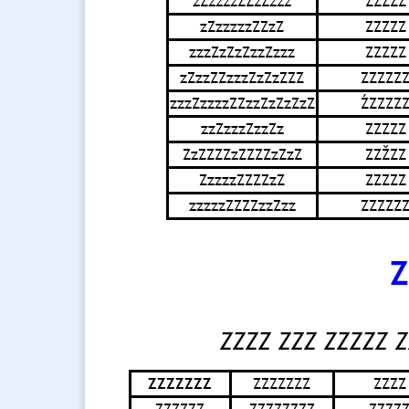
zZzzzzZZzZzzz
ZZZZZ
zZzzzzzZZzZ
ZZZZZ
zzzZzZzZzzZzzz
ZZZZZ
zZzzZZzzzZzZzZZZ
ZZZZZ
zzzZzzzzZZzzZzZzZzZ
ŹZZZZ
zzZzzzZzzZz
ZZZZZ
ZzZZZZzZZZZzZzZ
ZZŽZZ
ZzzzzZZZZzZ
ZZZZZ
zzzzzZZZZzzZzz
ZZZZZ
Z
ZZZZ ZZZ ZZZZZ Z
ZZZZZZZ
ZZZZZZZ
ZZZZ