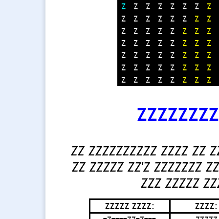
Z
Z
Z
Z
Z
Z
Z
Z
Z
Z
Z
Z
Z
Z
Z
Z
Z
Z
Z
Z
Z
Z
Z
Z
Z
Z
Z
Z
Z
Z
Z
Z
Z
Z
Z
Z
Z
Z
Z
Z
Z
Z
Z
Z
Z
Z
Z
Z
Z
Z
Z
Z
Z
Z
Z
Z
ZZZZZZZZ
ZZ ZZZZZZZZZZ ZZZZ ZZ Z
ZZ ZZZZZ ZZ'Z ZZZZZZZ Z
ZZZ ZZZZZ ZZ
ZZZZZ ZZZZ:
ZZZZ: