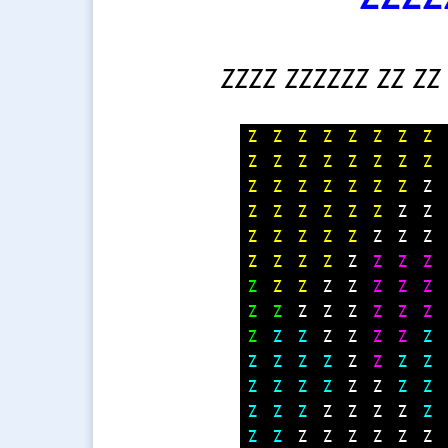
Z
Z
Z
Z
Z
Z
Z
Z
Z
Z
Z
Z
Z
Z
Z
Z
Z
Z
Z
Z
Z
Z
Z
Z
Z
Z
Z
Z
Z
Z
Z
Z
Z
Z
Z
Z
Z
Z
Z
Z
Z
Z
Z
Z
Z
Z
Z
Z
Z
Z
Z
Z
Z
Z
Z
Z
Z
Z
Z
Z
Z
Z
Z
Z
Z
Z
Z
Z
Z
Z
Z
Z
Z
Z
Z
Z
Z
Z
Z
Z
Z
Z
Z
Z
Z
Z
Z
Z
Z
Z
Z
Z
Z
Z
Z
Z
Z
Z
Z
Z
Z
Z
Z
Z