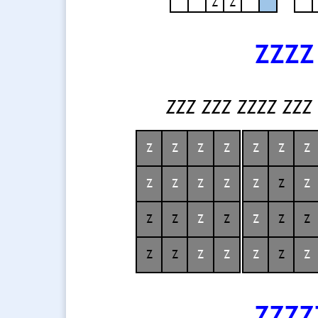
Z
Z
ZZZZ
ZZZ ZZZ ZZZZ ZZZ
Z
Z
Z
Z
Z
Z
Z
Z
Z
Z
Z
Z
Z
Z
Z
Z
Z
Z
Z
Z
Z
Z
Z
Z
Z
Z
Z
Z
ZZZZ