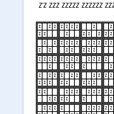
Z'Z ZZZ ZZZZZ ZZZZZZ ZZ
Z
Z
Z
Z
Z
Z
Z
Z
Z
Z
Z
Z
Z
Z
Z
Z
Z
Z
Z
Z
Z
Z
Z
Z
Z
Z
Z
Z
Z
Z
Z
Z
Z
Z
Z
Z
Z
Z
Z
Z
Z
Z
Z
Z
Z
Z
Z
Z
Z
Z
Z
Z
Z
Z
Z
Z
Z
Z
Z
Z
Z
Z
Z
Z
Z
Z
Z
Z
Z
Z
Z
Z
Z
Z
Z
Z
Z
Z
Z
Z
Z
Z
Z
Z
Z
Z
Z
Z
Z
Z
Z
Z
Z
Z
Z