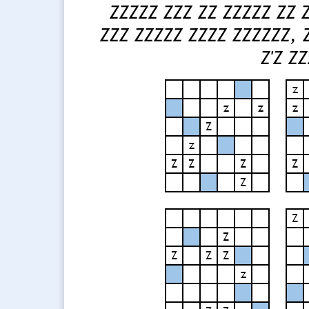
ZZZZZ ZZZ ZZ ZZZZZ ZZ 
ZZZ ZZZZZ ZZZZ ZZZZZZ, 
Z'Z Z
z
z
z
z
Z
z
Z
Z
Z
Z
Z
Z
Z
Z
Z
Z
z