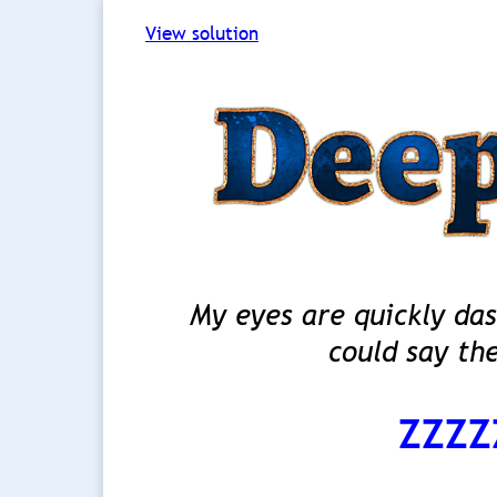
View solution
My eyes are quickly das
could say th
ZZZZ